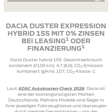
DACIA DUSTER EXPRESSION
HYBRID 155 MIT 0% ZINSEN
1
BEI LEASING
ODER
1
FINANZIERUNG
Dacia Duster hybrid 155: Gesamtverbrauch
kombiniert (l/100 km): 4,7 (6,0); CO
-Emission
2
kombiniert (g/km): 107; CO
-Klasse: C
2
Laut
ADAC Autokosten-Check 2026
: Dacia ist
eine der kostengünstigsten Marken
Deutschlands. Mehrere Modelle sind Sieger in
ihrer jeweiligen Fahrzeugklasse und überzeugen
durch niedrige Gesamtkosten – von der