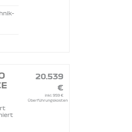
hnik-
O
20.539
CE
€
inkl. 959 €
Überführungskosten
rt
niert