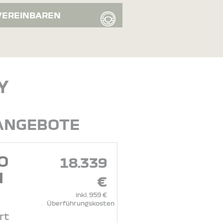
VEREINBAREN
Y
 ANGEBOTE
O
18.339
N
€
inkl. 959 €
Überführungskosten
rt