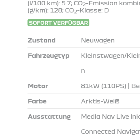
(l/100 km): 5.7; CO
-Emission kombi
2
(g/km): 128; CO
-Klasse: D
2
SOFORT VERFÜGBAR
Zustand
Neuwagen
Fahrzeugtyp
Kleinstwagen/Kle
n
Motor
81kW (110PS) | Be
Farbe
Arktis-Weiß
Ausstattung
Media Nav Live inkl
Connected Naviga