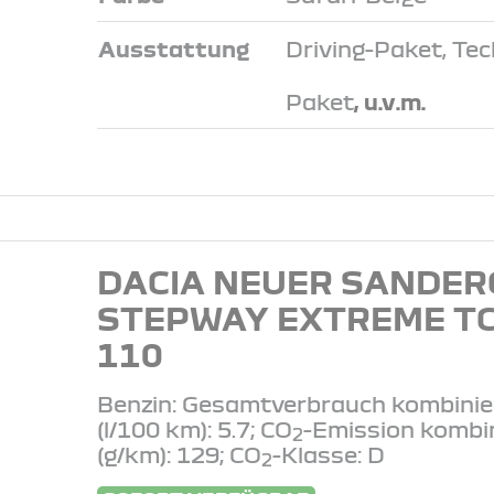
Ausstattung
Driving-Paket, Tec
Paket
, u.v.m.
DACIA NEUER SANDER
STEPWAY EXTREME T
110
Benzin: Gesamtverbrauch kombinie
(l/100 km): 5.7; CO
-Emission kombi
2
(g/km): 129; CO
-Klasse: D
2