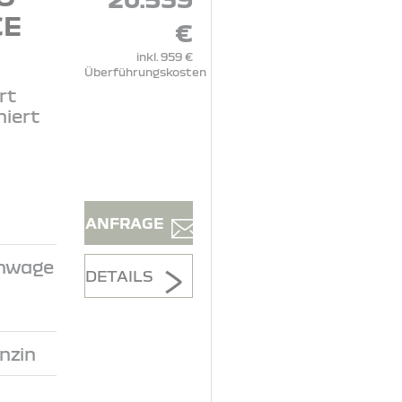
CE
€
inkl. 959 €
Überführungskosten
rt
niert
ANFRAGE
inwage
DETAILS
nzin