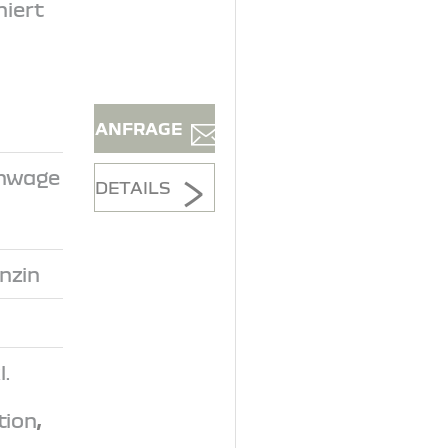
niert
ANFRAGE
inwage
DETAILS
nzin
.
tion
,