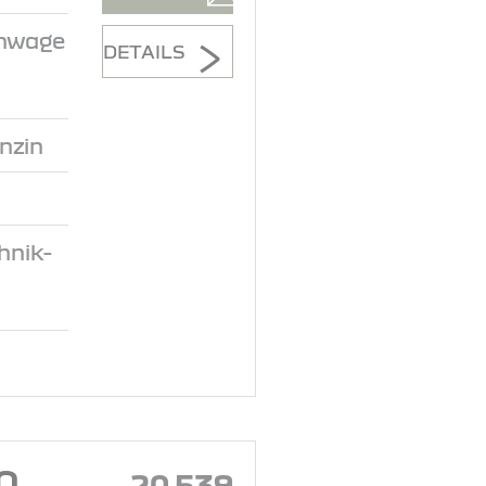
inwage
DETAILS
nzin
hnik-
O
20.539