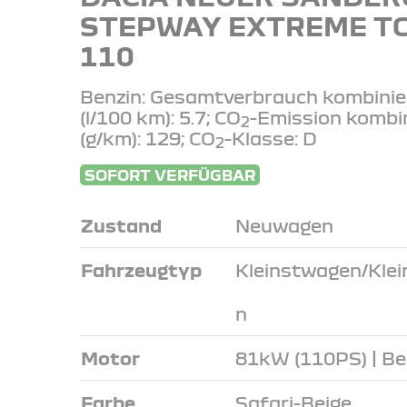
STEPWAY EXTREME T
110
Benzin: Gesamtverbrauch kombinie
(l/100 km): 5.7; CO
-Emission kombi
2
(g/km): 129; CO
-Klasse: D
2
SOFORT VERFÜGBAR
Zustand
Neuwagen
Fahrzeugtyp
Kleinstwagen/Kle
n
Motor
81kW (110PS) | Be
Farbe
Safari-Beige