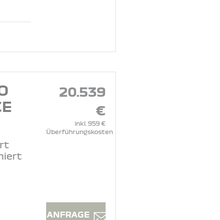
O
20.539
CE
€
inkl. 959 €
Überführungskosten
rt
niert
ANFRAGE